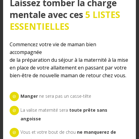
Laissez tomber la charge
qu’il puisse commencer à se dilater.
mentale avec ces
5 LISTES
Dans les dernières semaines de grossesse, je vous
ESSENTIELLES
conseille de vous éclater, de vous lâcher, à sortir en ville
piétiner dans les magasins avec vos amies, de ne plus
avoir peur de courir partout, car vous ne risquez rien, et en
Commencez votre vie de maman bien
plus il faut profiter du temps précieux qu’il vous reste, car
accompagnée
la première année, votre bébé vous demandera beaucoup
de la préparation du séjour à la maternité à la mise
de temps.
en place de votre allaitement en passant par votre
bien-être de nouvelle maman de retour chez vous.
7 – Faire l’amour
Je dirais que faire des calins avec mon mari, fut le plus
efficace. Pourquoi faire l’amour est une bonne technique ?
Manger
ne sera pas un casse-tête
Lorsque l’on se fait des câlins, nous sécrétons des
La valise maternité sera
toute prête sans
occitocynes par la stimulation des seins et notre plaisir.
angoisse
L’occytocine provoque des contractions. Le sperme de
l’homme quand à lui contient des prostaglandines, cela sert
Vous et votre bout de chou
ne manquerez de
à modifier l’élasticité du col. L’occitocyne permet de