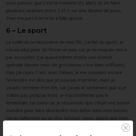
vous pensez que c’est le moment d’y aller), et de faire
plusieurs séances entre 2 et 3 sur une dizaine de jours.
Pour ma part il ne m’en a fallu qu’une.
6 – Le sport
La veille de la naisssance de mon fils, j’ai fait du sport, je
n’avais plus peur de forcer un peu, car je ne risquais rien à
par accoucher (j’ai quand même choisis une séance
spéciale dernier mois de grossesse, c’est bien suffisant).
Puis j’ai couru 1 km, avec Fabien, je me souviens encore
l’entendre me dire que je pouvais m’arrêter, mais je
voulais terminer mon km, car j’avais le sentiment que si je
n’allais pas jusqu’au bout, je n’accoucherais pas le
lendemain. J’ai couru car je ressentais que c’était une bonne
manière pour faire descendre mon bébé dans mon bassin,
j’avais tellement eu un choc lorsque j’avais appris que mon
col était super fermé, et que mon bébé était bien haut à la
dernière écho, que je voulais qu’il appuie sur mon col pour