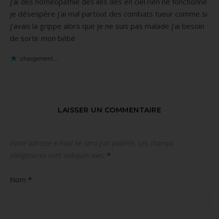
j’ai des homéopathie des îles des en ciel rien ne fonctionne
je désespère j’ai mal partout des combats tueur comme si
j’avais la grippe alors que je ne suis pas malade j’ai besoin
de sortir mon bébé
chargement…
LAISSER UN COMMENTAIRE
Votre adresse e-mail ne sera pas publiée.
Les champs
obligatoires sont indiqués avec
*
Nom
*