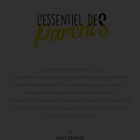
© L'Esssentiel des Parents - 2026
Préparation à la grossesse et à l’accouchement, entraînement
avant de devenir parent ; les essentiels pour jeune parent ;
coaching et accompagnement de tous les parents.
Un site pour les mamans et les papas, et toutes les personnes qui
sont amenées à vivre ou travailler avec de jeunes enfants. |
Thème Bard par
WP Royal
.
HAUT DE PAGE