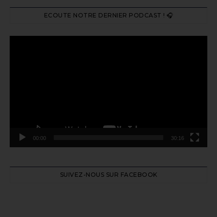
ECOUTE NOTRE DERNIER PODCAST ! 🎧
Lecteur
vidéo
00:00
30:16
SUIVEZ-NOUS SUR FACEBOOK