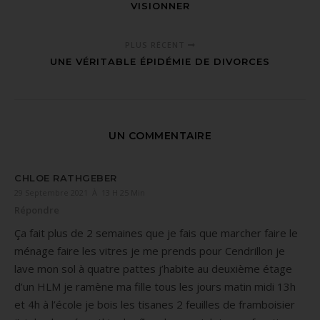
VISIONNER
PLUS RÉCENT
UNE VÉRITABLE ÉPIDÉMIE DE DIVORCES
UN COMMENTAIRE
CHLOE RATHGEBER
29 Septembre 2021 À 13 H 25 Min
Répondre
Ça fait plus de 2 semaines que je fais que marcher faire le
ménage faire les vitres je me prends pour Cendrillon je
lave mon sol à quatre pattes j’habite au deuxième étage
d’un HLM je ramène ma fille tous les jours matin midi 13h
et 4h à l’école je bois les tisanes 2 feuilles de framboisier