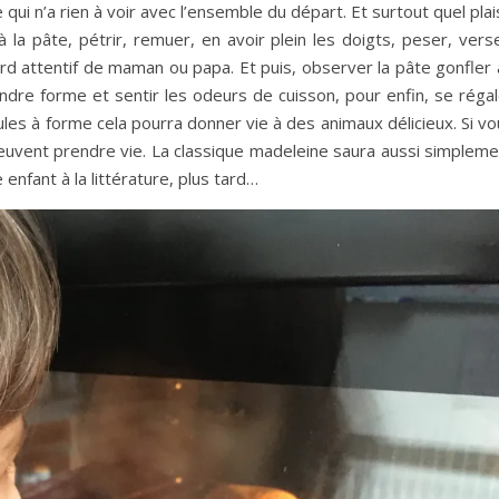
ui n’a rien à voir avec l’ensemble du départ. Et surtout quel plai
 la pâte, pétrir, remuer, en avoir plein les doigts, peser, vers
ard attentif de maman ou papa. Et puis, observer la pâte gonfler
ndre forme et sentir les odeurs de cuisson, pour enfin, se régal
ules à forme cela pourra donner vie à des animaux délicieux. Si v
 peuvent prendre vie. La classique madeleine saura aussi simplem
enfant à la littérature, plus tard…