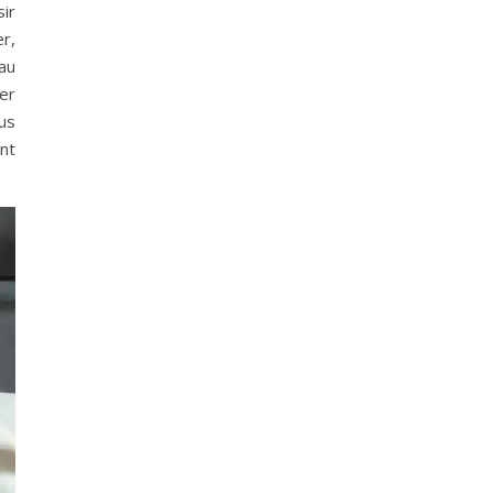
sir
er,
 au
er
ous
ent