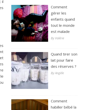
 il
Comment
es
gérer les
enfants quand
tout le monde
est malade
By Valérie
les
nt
Quand tirer son
 et
lait pour faire
es
des réserves ?
re
By Angèle
le
 ou
Comment
habiller bébé la