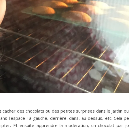
z cacher des chocolats ou des petites surprises dans le jardin ou
ans l’espace ! à gauche, derrière, dans, au-dessus, etc. Cela pe
pter. Et ensuite apprendre la modération, un chocolat par jo