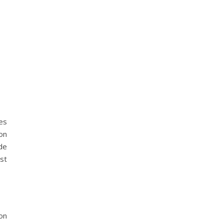
es
on
de
st
on