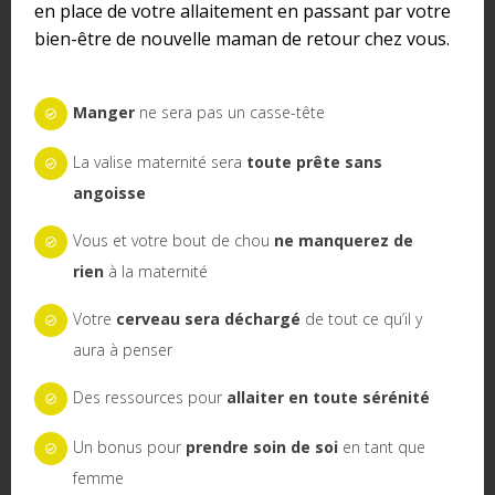
en place de votre allaitement en passant par votre
Dans "Devenir parent"
Dans "Devenir parent"
bien-être de nouvelle maman de retour chez vous.
Manger
ne sera pas un casse-tête
La valise maternité sera
toute prête sans
Sommeil de bébé : mon
défi de parent
angoisse
1 avril 2021
Dans "Burn-out maternel
Vous et votre bout de chou
ne manquerez de
et dépression post-
rien
à la maternité
partum"
Votre
cerveau sera déchargé
de tout ce qu’il y
Partager :
aura à penser
0
Des ressources pour
allaiter en toute sérénité
Partages
Un bonus pour
prendre soin de soi
en tant que
Par
Jeanne
0 commentaire
femme