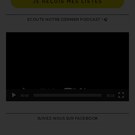
JE REÇOIS MES LISTES
ECOUTE NOTRE DERNIER PODCAST ! 🎧
Lecteur
vidéo
00:00
30:16
SUIVEZ-NOUS SUR FACEBOOK