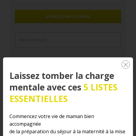
JE REÇOIS MES 5 FICHES
Laissez tomber la charge
Similaire
mentale avec ces
5 LISTES
ESSENTIELLES
Victoire ! après 3 ans 1/2,
Faire garder son bébé par
Commencez votre vie de maman bien
je fais enfin mes nuits !
un grand-parent pour la
accompagnée
zZZ
première fois
de la préparation du séjour à la maternité à la mise
26 mai 2021
11 août 2019