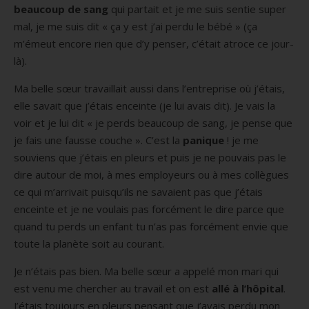
beaucoup de sang
qui partait et je me suis sentie super
mal, je me suis dit « ça y est j’ai perdu le bébé » (ça
m’émeut encore rien que d’y penser, c’était atroce ce jour-
là).
Ma belle sœur travaillait aussi dans l’entreprise où j’étais,
elle savait que j’étais enceinte (je lui avais dit). Je vais la
voir et je lui dit « je perds beaucoup de sang, je pense que
je fais une fausse couche ». C’est la
panique
! je me
souviens que j’étais en pleurs et puis je ne pouvais pas le
dire autour de moi, à mes employeurs ou à mes collègues
ce qui m’arrivait puisqu’ils ne savaient pas que j’étais
enceinte et je ne voulais pas forcément le dire parce que
quand tu perds un enfant tu n’as pas forcément envie que
toute la planète soit au courant.
Je n’étais pas bien. Ma belle sœur a appelé mon mari qui
est venu me chercher au travail et on est
allé à l’hôpital
.
J’étais toujours en pleurs pensant que j’avais perdu mon