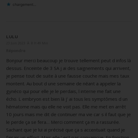
chargement…
LULU
23 Juin 2023 À 8 H 49 Min
Répondre
Bonjour merci beaucoup je trouve tellement peut d infos là
dessus. Enceinte de 3 SA j ai des saignements qui arrivent,
je pense tout de suite à une fausse couche mais mes taux
montent. Au bout d une semaine de néant a appeler la
gynéco qui pour elle je le perdais, l interne me fait une
écho. L embryon est bien là j’ ai tous les symptômes d un
hématome mais qu elle ne voit pas. Elle me met en arrêt
10 jours mais me dit de continuer ma vie car s il faut que je
le perde ça se fera… Merci comment ça m a rassurée.
Sachant que je lui ai précisé que ça s accentuait quand je
faisais un effort. Mais elle ‘ est pas convaincue. En fonction