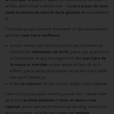
arrête, donc c’était vraiment euh… moi
je n’ai pas du tout
aimé au niveau du suivi et de la gestion
de ce problème
là.
C’est pour ça que j’ai envie d’en parler et que vous sachiez
qu’il faut
vous faire confiance
:
si vous sentez que vous ne pouvez pas retourner au
travail il faut
demander un arrêt
, parce que quand on a
un hématome et que l’on saigne il ne faut
pas faire de
la route et marcher
ou pas autant et faire de gros
efforts, parce qu’on peut risquer de perdre notre bébé
rien qu’en faisant ça.
il faut
se reposer
. En fait ça nous oblige à nous reposer
Cela ne s’est pas passé comme ça pour moi… J’aurais bien
aimé être
arrêtée pendant 1 mois et demi
et
me
reposer
, parce que perdre beaucoup de sang, comme ce
qui m’est arrivé, ça a fait que j’avais une
anémie
.