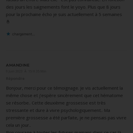
des jours les saignements font le yoyo. Plus que 8 jours
pour la prochaine écho je suis actuellement à 5 semaines
🤞
chargement…
AMANDINE
9 Juin 2023 À 15 H 35 Min
Répondre
Bonjour, merci pour ce témoignage. Je vis actuellement la
même chose et j’espère sincèrement que cet hématome
se résorbe.. Cette deuxième grossesse est très
stressante et dure à vivre psychologiquement.. Ma
première grossesse a été parfaite, je ne pensais pas vivre
cela un jour..
Bon courage à toutes les futures mamans dans ce cas là.