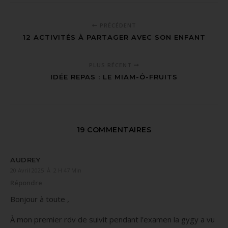
PRÉCÉDENT
12 ACTIVITÉS À PARTAGER AVEC SON ENFANT
PLUS RÉCENT
IDÉE REPAS : LE MIAM-Ô-FRUITS
19 COMMENTAIRES
AUDREY
20 Avril 2025 À 2 H 47 Min
Répondre
Bonjour à toute ,
À mon premier rdv de suivit pendant l’examen la gygy a vu