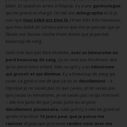
bébé. Et quand on arrive à l’hôpital, il y a une
gynécologue
qui me prend en charge. On fait une
échographie
et là je
vois que
mon bébé est bien là
. J’étais très très heureuse,
que mon bébé ait survécu parce que moi je pensais que je
faisais une fausse couche étant donné que je perdais
beaucoup de sang.
Donc il ne faut pas être étonnée,
avec un hématome on
perd beaucoup de sang
. Ça ne veut pas forcément dire
qu’on perd notre enfant. Mais vu qu’il y a un
hématome
qui grossit et qui diminue
, il y a beaucoup de sang qui
coule. La gynéco me dit que j’ai eu un
décollement
– à
l’époque je ne savais pas ce que j’avais, je ne savais pas
que j’avais un hématome, je ne savais pas ce qui m’arrivait
– elle m’a juste dit que j’avais juste eu un petit
décollement placentaire
, voilà qu’il n’y a rien de grave et
qu’elle m’arrêtait
10 jours pour que je puisse me
reposer
et puis que je prenne
rendez-vous avec ma