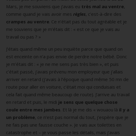
Mars, je me souviens que j’avais eu
très mal au ventre
,
comme quand je vais avoir mes
règles
, c’est-à-dire des
crampes au ventre
. Ce n’était pas du tout agréable et je
me souviens que je m’étais dit : « est ce que je vais au
travail ou pas ? »
J’étais quand même un peu inquiète parce que quand on
est enceinte on n’a pas envie de perdre notre bébé. Donc
je m’étais dit : « je ne me sens pas très bien », et puis
c’était passé, j’avais prévenu mon employeur que j’allais
arriver en retard (j’avais à l’époque quand même 50 mn de
route pour aller en voiture, c’était moi qui conduisais et
cela fait quand même beaucoup de route). J’arrive au travail
en retard et puis, le midi
je sens que quelque chose
coule entre mes jambes
. Et là je me dis « wouaou là
il y a
un problème
, ce n’est pas normal du tout, j’espère que je
ne fais pas une fausse couche ». Je vais aux toilettes en
catastrophe et – je vous passe les détails, mais j’avais