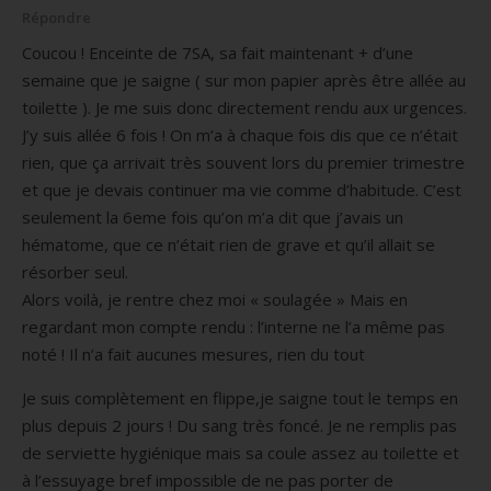
Répondre
Coucou ! Enceinte de 7SA, sa fait maintenant + d’une
semaine que je saigne ( sur mon papier après être allée au
toilette ). Je me suis donc directement rendu aux urgences.
J’y suis allée 6 fois ! On m’a à chaque fois dis que ce n’était
rien, que ça arrivait très souvent lors du premier trimestre
et que je devais continuer ma vie comme d’habitude. C’est
seulement la 6eme fois qu’on m’a dit que j’avais un
hématome, que ce n’était rien de grave et qu’il allait se
résorber seul.
Alors voilà, je rentre chez moi « soulagée » Mais en
regardant mon compte rendu : l’interne ne l’a même pas
noté ! Il n’a fait aucunes mesures, rien du tout
Je suis complètement en flippe,je saigne tout le temps en
plus depuis 2 jours ! Du sang très foncé. Je ne remplis pas
de serviette hygiénique mais sa coule assez au toilette et
à l’essuyage bref impossible de ne pas porter de