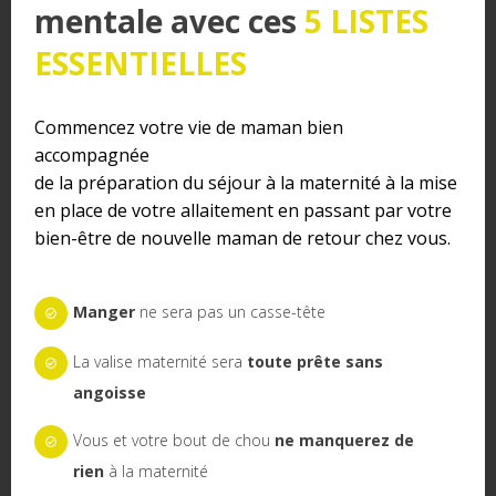
mentale avec ces
5 LISTES
jour ! Je trouve ça dingue. J’aurais pu
perdre mon bébé
alors qu’en
restant allongée
et bien à me reposer peut
ESSENTIELLES
être que ce serait
parti plus vite
enfin je ne sais pas, en
tout cas voilà.
Commencez votre vie de maman bien
Je pense que si vous sentez que vous avez ça, il faut
accompagnée
demander à être arrêtée
.
de la préparation du séjour à la maternité à la mise
en place de votre allaitement en passant par votre
Donc pour résumé, j’ai su ce que j’avais, à la base un
bien-être de nouvelle maman de retour chez vous.
décollement placentaire vu à l’échographie
puis au final
l’hématome
. J’ai été arrêtée une énième fois. Là
j’ai fait
un travail sur moi-même
aussi pour savoir un peu
Manger
ne sera pas un casse-tête
pourquoi il m’arrivait ça
, pourquoi j’avais ça.
La valise maternité sera
toute prête sans
Je ne pensais pas du tout avoir une grossesse comme ça !
angoisse
Moi je pensais que ça allait être facile, aucun soucis, et en
fait non… Il faut savoir que quand on est enceinte on peut
Vous et votre bout de chou
ne manquerez de
avoir des problèmes, mais des problèmes difficiles comme
rien
à la maternité
celui-là.
Une grossesse ce n’est pas forcément tout