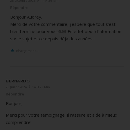
25 Octobre 2025 À 14 H 36 Min
Répondre
Bonjour Audrey,
Merci de votre commentaire, j’espère que tout s’est
bien terminé pour vous 🙏🏼 En effet peut d’information
sur le sujet et ce depuis déjà des années !
chargement…
BERNARDO
26 Juillet 2024 À 14 H 22 Min
Répondre
Bonjour,
Merci pour votre témoignage! Il rassure et aide à mieux
comprendre!