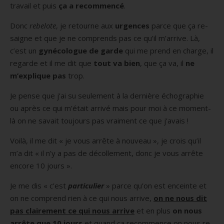
travail et puis
ça a recommencé
.
Donc
rebelote
, je retourne aux
urgences
parce que ça re-
saigne et que je ne comprends pas ce qu’il m’arrive. Là,
c’est un
gynécologue de garde
qui me prend en charge, il
regarde et il me dit que
tout va bien
, que ça va, il
ne
m’explique pas
trop.
Je pense que j’ai su seulement à la dernière échographie
ou après ce qui m’était arrivé mais pour moi à ce moment-
là on ne savait toujours pas vraiment ce que j’avais !
Voilà, il me dit « je vous arrête à nouveau », je crois qu’il
m’a dit « il n’y a pas de décollement, donc je vous arrête
encore 10 jours ».
Je me dis « c’est
particulier
» parce qu’on est enceinte et
on ne comprend rien à ce qui nous arrive,
on ne nous dit
pas clairement ce qui nous arrive
et en plus
on nous
arrête que 10 jours
et quand ça recommence on nous re-