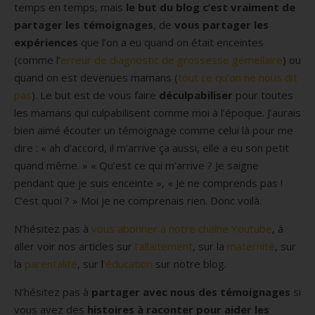
temps en temps, mais
le but du blog c’est vraiment de
partager les témoignages
, de
vous partager les
expériences
que l’on a eu quand on était enceintes
(comme l’
erreur de diagnostic de grossesse gémellaire
) ou
quand on est devenues mamans (
tout ce qu’on ne nous dit
pas
). Le but est de vous faire
déculpabiliser
pour toutes
les mamans qui culpabilisent comme moi à l’époque. J’aurais
bien aimé écouter un témoignage comme celui là pour me
dire : « ah d’accord, il m’arrive ça aussi, elle a eu son petit
quand même. » « Qu’est ce qui m’arrive ? Je saigne
pendant que je suis enceinte », « Je ne comprends pas !
C’est quoi ? » Moi je ne comprenais rien. Donc voilà.
N’hésitez pas à
vous abonner à notre chaîne Youtube
, à
aller voir nos articles sur
l’allaitement
, sur la
maternité
, sur
la
parentalité
, sur
l
’éducation
sur notre blog.
N’hésitez pas à
partager avec nous des témoignages
si
vous avez des
histoires à raconter pour aider les