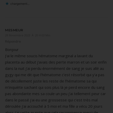
chargement…
MESMEUR
28 Novembre 2023 À 20 H 03 Min
Répondre
Bonjour
J’ai le même soucis hématome marginal a lavant du
placenta au début j’avais des perte marron et un soir enfin
dans la nuit j’ai perdu énormément de sang je suis allé au
gygy qui me dit que l’hématome c’est résorbé qui y’a pas
de décollement juste les reste de l’hématome sa qui
m’inquiète sachant qui sois plus là je perd encore du sang
pas abondante mes sa coule un peu j’ai tellement peur car
dans le passé j’ai eu une grossesse qui c’est très mal
déroulée j’ai accouché à 5 moi et ma fille a vécu 20 jours
alors j’ai cette grainte que cela recommence merci de