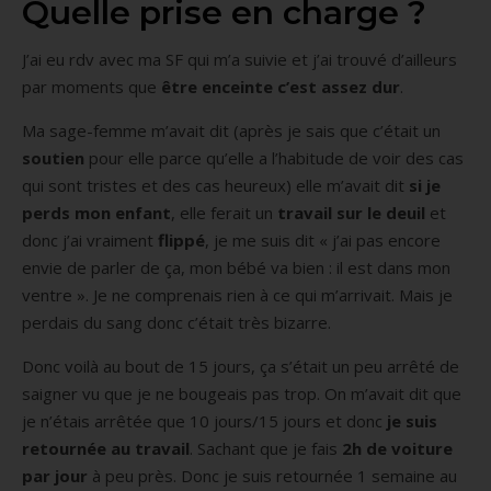
Quelle prise en charge ?
J’ai eu rdv avec ma SF qui m’a suivie et j’ai trouvé d’ailleurs
par moments que
être enceinte c’est assez dur
.
Ma sage-femme m’avait dit (après je sais que c’était un
soutien
pour elle parce qu’elle a l’habitude de voir des cas
qui sont tristes et des cas heureux) elle m’avait dit
si je
perds mon enfant
, elle ferait un
travail sur le deuil
et
donc j’ai vraiment
flippé
, je me suis dit « j’ai pas encore
envie de parler de ça, mon bébé va bien : il est dans mon
ventre ». Je ne comprenais rien à ce qui m’arrivait. Mais je
perdais du sang donc c’était très bizarre.
Donc voilà au bout de 15 jours, ça s’était un peu arrêté de
saigner vu que je ne bougeais pas trop. On m’avait dit que
je n’étais arrêtée que 10 jours/15 jours et donc
je suis
retournée au travail
. Sachant que je fais
2h de voiture
par jour
à peu près. Donc je suis retournée 1 semaine au